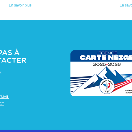
En savoir plus
En savo
PAS À
TACTER
E
EMAIL
CT