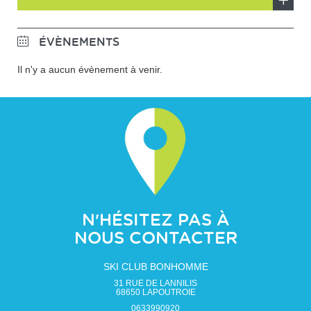
En
savoir
ÉVÈNEMENTS
plus
Il n'y a aucun évènement à venir.
N'HÉSITEZ PAS À
NOUS CONTACTER
SKI CLUB BONHOMME
31 RUE DE LANNILIS
68650
LAPOUTROIE
0633990920