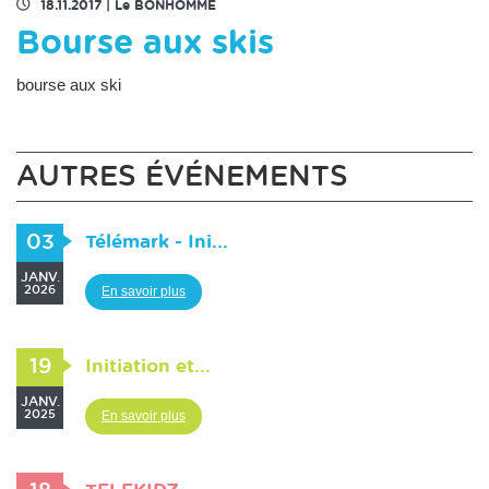
18.11.2017
|
Le BONHOMME
Bourse aux skis
bourse aux ski
AUTRES ÉVÉNEMENTS
03
Télémark - Ini...
JANV.
2026
En savoir plus
19
Initiation et...
JANV.
2025
En savoir plus