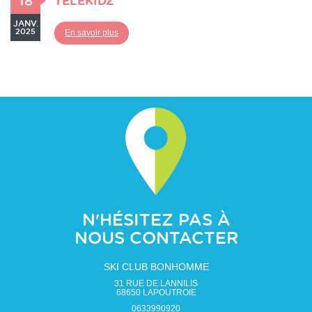
18
TELEKIDZ
JANV.
2025
En savoir plus
N'HÉSITEZ PAS À
NOUS CONTACTER
SKI CLUB BONHOMME
31 RUE DE LANNILIS
68650
LAPOUTROIE
0633990920