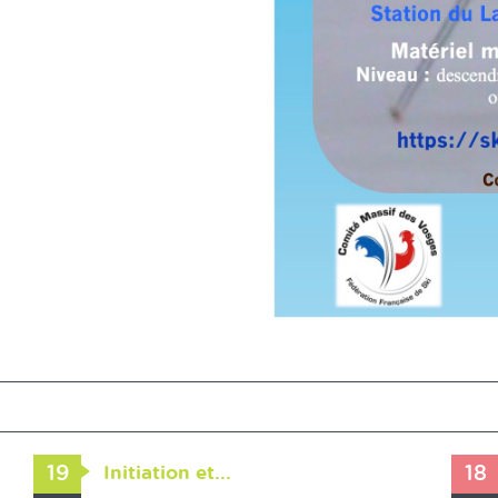
19
Initiation et...
18