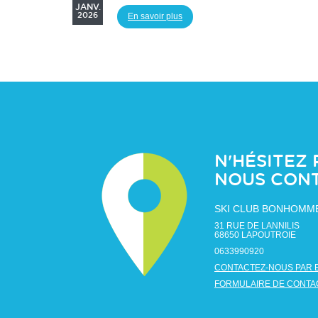
JANV.
2026
En savoir plus
N'HÉSITEZ 
NOUS CON
SKI CLUB BONHOMM
31 RUE DE LANNILIS
68650
LAPOUTROIE
0633990920
CONTACTEZ-NOUS PAR 
FORMULAIRE DE CONTA