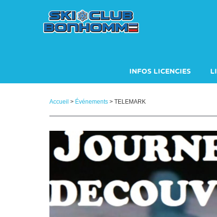
Panneau de gestion des cookies
INFOS LICENCIES
L
INSCRIPTIONS SAISON 
Accueil
>
Événements
> TELEMARK