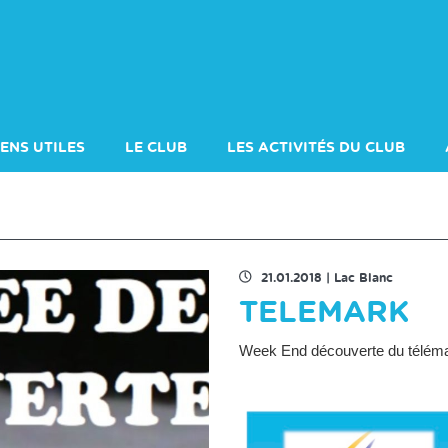
IENS UTILES
LE CLUB
LES ACTIVITÉS DU CLUB
2025-2026
COMITÉ 2024-2025
SKI DE COMPÉTITION
21.01.2018
|
Lac Blanc
TELEMARK
Week End découverte du télémar