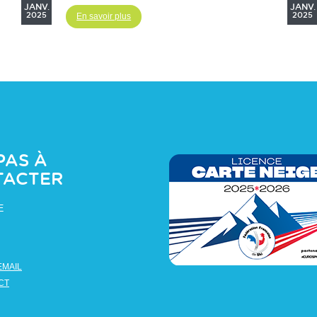
JANV.
JANV.
2025
En savoir plus
2025
PAS À
TACTER
E
EMAIL
CT