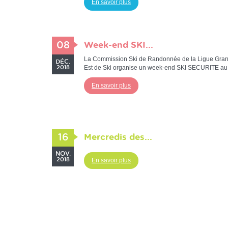
En savoir plus
08
Week-end SKI...
La Commission Ski de Randonnée de la Ligue Gra
DÉC.
Est de Ski organise un week-end SKI SECURITE au.
2018
En savoir plus
16
Mercredis des...
NOV.
2018
En savoir plus