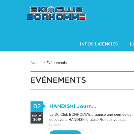
Panneau de gestion des cookies
INFOS LICENCIES
L
INSCRIPTIONS SAISON 
Accueil
> Évènements
EVÉNEMENTS
02
HANDISKI Journ...
Le Ski Club BONHOMME organise une journée de
MARS
découverte HANDISKI gratuite Rendez-vous au
2019
bâtiment...