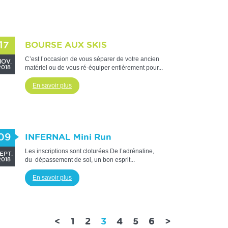
17
BOURSE AUX SKIS
C’est l’occasion de vous séparer de votre ancien
OV.
matériel ou de vous ré-équiper entièrement pour...
2018
En savoir plus
09
INFERNAL Mini Run
Les inscriptions sont cloturées De l’adrénaline,
EPT.
du dépassement de soi, un bon esprit...
2018
En savoir plus
(current)
<
1
2
3
4
5
6
>