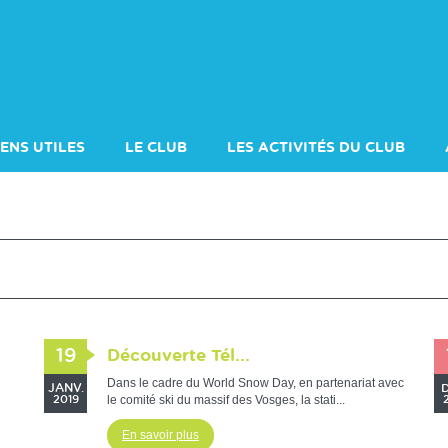
IENS UTILES
LE CLUB
LES ACTIVITÉS DU CLUB
2025-2026
COMITÉ 2024-2025
SKI DE COMPÉTITION
19
Découverte Tél...
Dans le cadre du World Snow Day, en partenariat avec
JANV.
le comité ski du massif des Vosges, la stati...
2019
En savoir plus