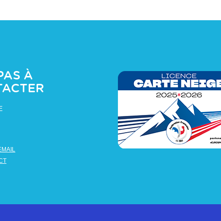
PAS À
TACTER
E
EMAIL
CT