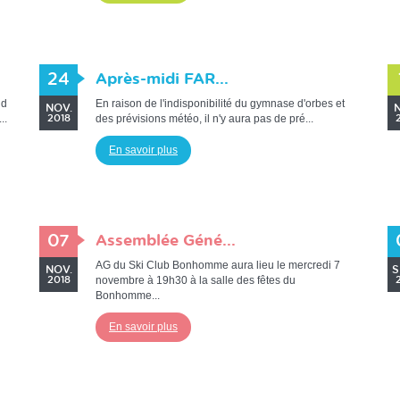
24
Après-midi FAR...
nd
En raison de l'indisponibilité du gymnase d'orbes et
NOV.
N
..
des prévisions météo, il n'y aura pas de pré...
2018
En savoir plus
07
Assemblée Géné...
AG du Ski Club Bonhomme aura lieu le mercredi 7
NOV.
S
novembre à 19h30 à la salle des fêtes du
2018
Bonhomme...
En savoir plus