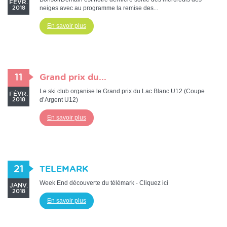
FÉVR.
neiges avec au programme la remise des...
2018
En savoir plus
11
Grand prix du...
Le ski club organise le Grand prix du Lac Blanc U12 (Coupe
FÉVR.
d’Argent U12)
2018
En savoir plus
21
TELEMARK
Week End découverte du télémark - Cliquez ici
JANV.
2018
En savoir plus