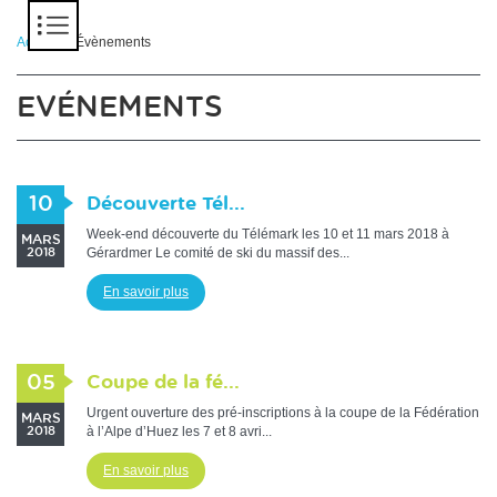
Panneau de gestion des cookies
Accueil
> Évènements
EVÉNEMENTS
10
Découverte Tél...
Week-end découverte du Télémark les 10 et 11 mars 2018 à
MARS
Gérardmer Le comité de ski du massif des...
2018
En savoir plus
05
Coupe de la fé...
Urgent ouverture des pré-inscriptions à la coupe de la Fédération
MARS
à l’Alpe d’Huez les 7 et 8 avri...
2018
En savoir plus