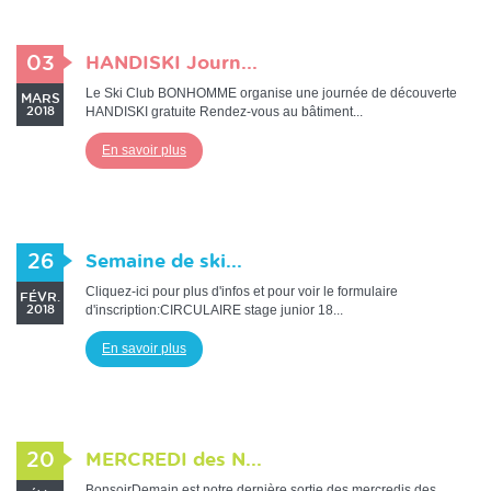
03
HANDISKI Journ...
Le Ski Club BONHOMME organise une journée de découverte
MARS
HANDISKI gratuite Rendez-vous au bâtiment...
2018
En savoir plus
26
Semaine de ski...
Cliquez-ici pour plus d'infos et pour voir le formulaire
FÉVR.
d'inscription:CIRCULAIRE stage junior 18...
2018
En savoir plus
20
MERCREDI des N...
BonsoirDemain est notre dernière sortie des mercredis des