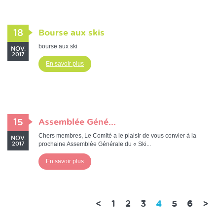
18
Bourse aux skis
bourse aux ski
NOV.
2017
En savoir plus
15
Assemblée Géné...
Chers membres, Le Comité a le plaisir de vous convier à la
NOV.
prochaine Assemblée Générale du « Ski...
2017
En savoir plus
(current)
<
1
2
3
4
5
6
>