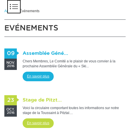
Panneau de gestion des cookies
Accueil
> Évènements
EVÉNEMENTS
09
Assemblée Géné...
Chers Membres, Le Comité a le plaisir de vous convier à la
NOV.
prochaine Assemblée Générale du « Ski...
2016
En savoir plus
23
Stage de Pitzt...
Voici la circulaire comportant toutes les informations sur notre
OCT.
stage de la Toussaint à Pitztal....
2016
En savoir plus