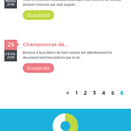
MARS
doivent s'inscrire par mail auprès...
2016
En savoir plus
25
Championnat de...
Bonjour à tous,Merci de bien vouloir lire attentivement le
FÉVR.
document joint.Inscriptions par le lie...
2016
En savoir plus
(c
<
1
2
3
4
5
6